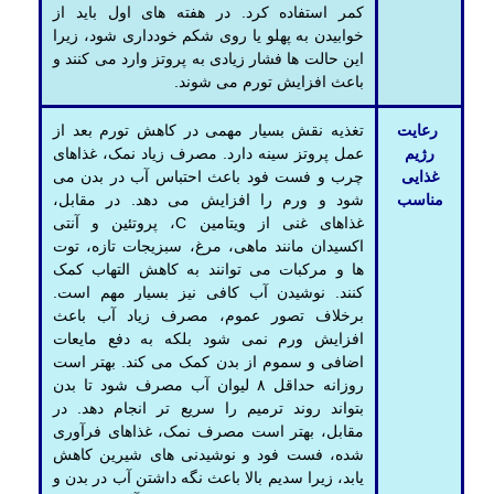
کمر استفاده کرد. در هفته های اول باید از
خوابیدن به پهلو یا روی شکم خودداری شود، زیرا
این حالت ها فشار زیادی به پروتز وارد می کنند و
باعث افزایش تورم می شوند.
رعایت
تغذیه نقش بسیار مهمی در کاهش تورم بعد از
رژیم
عمل پروتز سینه دارد. مصرف زیاد نمک، غذاهای
غذایی
چرب و فست فود باعث احتباس آب در بدن می
مناسب
شود و ورم را افزایش می دهد. در مقابل،
غذاهای غنی از ویتامین C، پروتئین و آنتی
اکسیدان مانند ماهی، مرغ، سبزیجات تازه، توت
ها و مرکبات می توانند به کاهش التهاب کمک
کنند. نوشیدن آب کافی نیز بسیار مهم است.
برخلاف تصور عموم، مصرف زیاد آب باعث
افزایش ورم نمی شود بلکه به دفع مایعات
اضافی و سموم از بدن کمک می کند. بهتر است
روزانه حداقل ۸ لیوان آب مصرف شود تا بدن
بتواند روند ترمیم را سریع تر انجام دهد. در
مقابل، بهتر است مصرف نمک، غذاهای فرآوری‌
شده، فست ‌فود و نوشیدنی‌ های شیرین کاهش
یابد، زیرا سدیم بالا باعث نگه ‌داشتن آب در بدن و