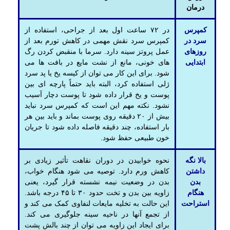
درمان
کمپرس
در ۷۲ ساعت اول بعد از جراحی، استفاده از
سرد در
کمپرس سرد نقش مهمی در کاهش تورم بعد از
روزهای
عمل پروتز سینه دارد. سرما با منقبض کردن رگ
ابتدایی
های خونی، مانع از نشت مایع در بافت ها می
شود. برای این کار می توان از کیسه یخ یا پد سرد
ژلی استفاده کرد، البته باید حتماً پارچه ای بین
پوست و یخ قرار داده شود تا پوست دچار آسیب
نشود. نکته مهم این است که کمپرس سرد نباید
بیش از ۲۰ دقیقه روی پوست بماند و باید بین هر
بار استفاده، چند دقیقه فاصله داده شود تا جریان
خون طبیعی حفظ شود.
بالا نگه
نحوه خوابیدن در دوران نقاهت تأثیر زیادی بر
داشتن
کاهش ورم دارد. توصیه می شود هنگام خواب،
بدن
بدن در وضعیت نیمه نشسته قرار گیرد، یعنی
هنگام
زاویه بین بدن و تخت حدود ۳۰ تا ۴۵ درجه باشد.
استراحت
این حالت به تخلیه مایعات لنفاوی کمک می کند و
از تجمع آنها در ناحیه سینه جلوگیری می کند.
برای ایجاد این زاویه می توان از چند بالش پشت