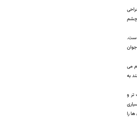
راحی
 چشم
است.
جوان
م می
د به
تر و
یاری
ا را