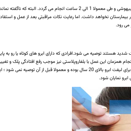
نحوه انجام عمل لیفت شقیقه به این صورت است که عمل تحت بیهوشی و طی معمولا 1 الی 2 ساعت انجام می گردد. البته که ناگفته نماند
یمارستان نخواهد داشت. اما رعایت نکات مراقبتی بعد از عمل و استفاده 
 می رود.
 شدید هستند توصیه می شود.افرادی که دارای ابرو های کوتاه یا رو به پای
جام همزمان این عمل با بلفاروپلاستی نیز موجب رفع افتادگی پلک و تغیی
بسیار گسترده چشم و ابرو ها خواهند شد. همچنین بهترین سن برای لیفت ابرو بالای 20 سال بوده و معمولا قبل از آن توصیه نمی ش
ابرو نمایان شود.