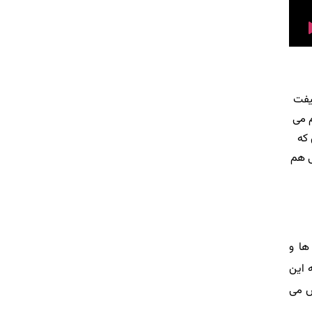
یفت
انجام می
 که
ی هم
ها و
 این
س می