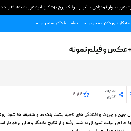
غرب بلوار فرحزادی بالاتر از ایوانک برج پزشکان اتیه غرب طبقه ۱۹ واحد b9
ونه کارهای دکتر سنجری
تماس با دکتر سنجری
+ عکس و فیلم نمونه
اشتراک
5 از 5
گذاری
دن چین و چروک و افتادگی های ناحیه پشت پلک ها و شقیقه ها شود. رو
جراحی لیفت تمپورال به شمار رفته و از نتایج ماندگار و عالی برخوردار اس