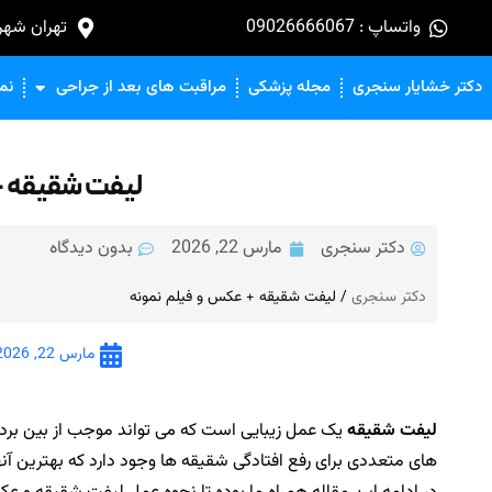
واتساپ : 09026666067
تهران شهرک 
دکتر خشایار سنجری
مجله پزشکی
مراقبت های بعد از جراحی
نم
لیفت شقیقه 
دکتر سنجری
مارس 22, 2026
بدون دیدگاه
دکتر سنجری
/
لیفت شقیقه + عکس و فیلم نمونه
مارس 22, 2026
لیفت شقیقه
یک عمل زیبایی است که می تواند موجب از بین بر
های متعددی برای رفع افتادگی شقیقه ها وجود دارد که بهترین آنها 